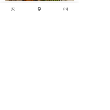
projetos relacionados
Casa Mira - Arquitetura
Casa Carlos - Arquitetura
Arquitetura
Arquitetura
Show More
home
projetos
sobre nós
contato